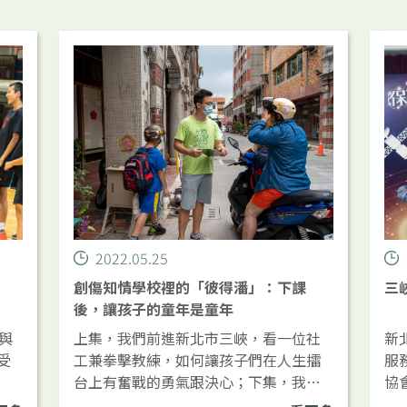
2022.05.25
創傷知情學校裡的「彼得潘」：下課
三
後，讓孩子的童年是童年
與
上集，我們前進新北市三峽，看一位社
新
受
工兼拳擊教練，如何讓孩子們在人生擂
服
台上有奮戰的勇氣跟決心；下集，我們
協
來到桃園大溪老街上的一間書屋，下課
立