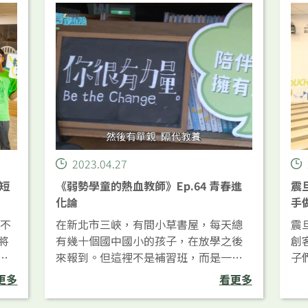
2023.04.27
縮短
《弱勢學童的熱血教師》Ep.64 青春進
震
化論
手
伴不
在新北市三峽，有間小草書屋，每天總
震
將
有幾十個國中國小的孩子，在放學之後
創
來報到。但這裡不是補習班，而是一群
子
攝
年輕人，為家庭失能的孩子所打造的
講
更多
看更多
專
家。
際
品