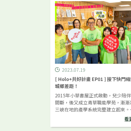
2023.07.19
[ Holo+共好計畫 EP01 ] 按下快門
城鄉差距！
2015年小草書屋正式啟動，兒少陪
間斷，後又成立青草職能學苑，漸漸
三峽在地的產學系統完整建立起來。
Holo+走訪三峽社區紀實時，萌生了
看
影美感計畫，希望能運用他們的攝影
業與小草書屋合作，透過定期的工作