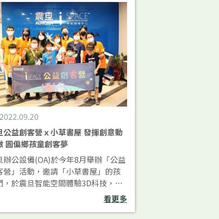
2022.09.20
旦公益創客營ｘ小草書屋 發揮創意動
做 圓偏鄉孩童創客夢
旦辦公設備(OA)於今年8月舉辦「公益
客營」活動，邀請「小草書屋」的孩
們，於震旦智能空間體驗3D科技，在
師的引導下，每位學員發揮巧思，實
看更多
動手操作，透過雷切機完成創意作
，自製專屬的雷雕小物。