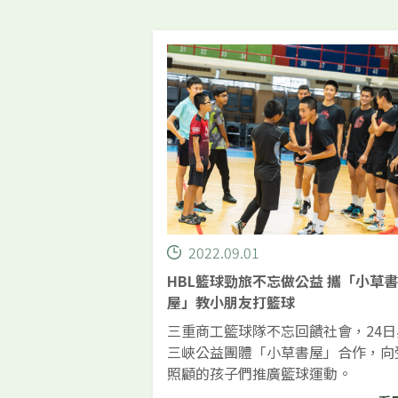
坊，與書屋一同弭平城鄉差距。
2022.09.01
HBL籃球勁旅不忘做公益 攜「小草書
屋」教小朋友打籃球
三重商工籃球隊不忘回饋社會，24日
三峽公益團體「小草書屋」合作，向
照顧的孩子們推廣籃球運動。