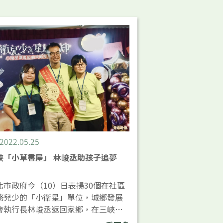
2022.05.25
峽「小草書屋」 林峻丞助孩子追夢
北市政府今（10）日表揚30個在社區
務兒少的「小衛星」單位，城鄉發展
會執行長林峻丞返回家鄉，在三峽成
「小草書屋」作為服務據點，希望協