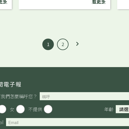
更多
看更多
後，這裡充滿著孩童笑聲，他們從創傷
助
知情、食農課、拉單槓中，學到什麼？
會
1
2
閱電子報
望我們怎麼稱呼您？
女
不提供
年齡
il