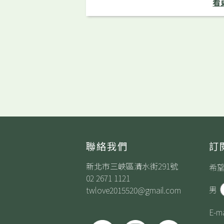
看
聯絡我們
訂
新北市三峽區清水街291號
希
02 2671 1121
男
twlove2015520@gmail.com
E-ma