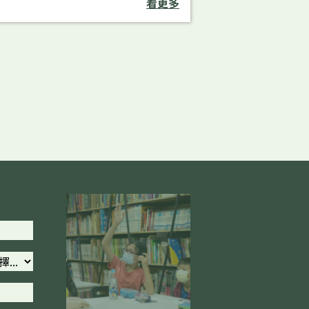
看更多
孩子們追夢，有朝一日翻身貢獻社
。